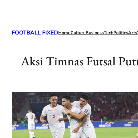
Skip
to
content
FOOTBALL FIXED
Home
Culture
Business
Tech
Politics
Arts
Aksi Timnas Futsal Put