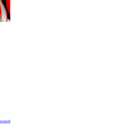
psxed