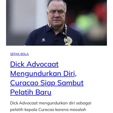
SEPAK BOLA
Dick Advocaat
Mengundurkan Diri,
Curacao Siap Sambut
Pelatih Baru
Dick Advocaat mengundurkan diri sebagai
pelatih kepala Curacao karena masalah