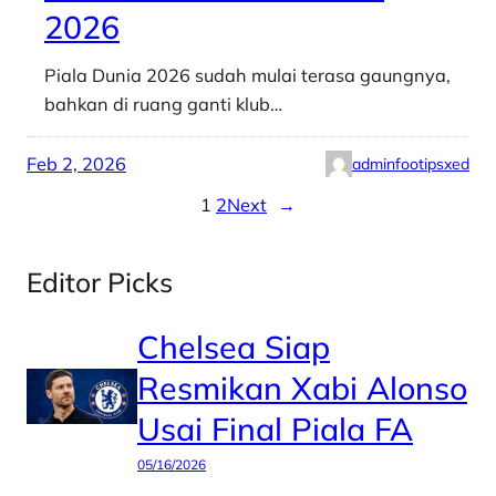
2026
Piala Dunia 2026 sudah mulai terasa gaungnya,
bahkan di ruang ganti klub…
Feb 2, 2026
adminfootipsxed
1
2
Next
→
Editor Picks
Chelsea Siap
Resmikan Xabi Alonso
Usai Final Piala FA
05/16/2026