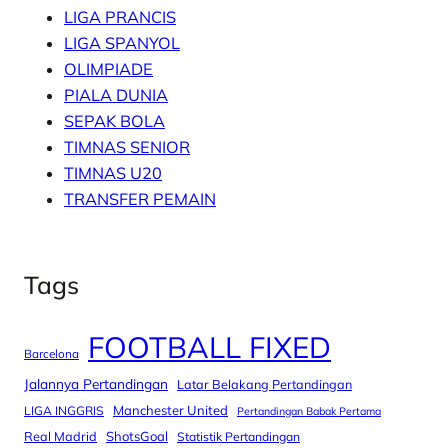
LIGA PRANCIS
LIGA SPANYOL
OLIMPIADE
PIALA DUNIA
SEPAK BOLA
TIMNAS SENIOR
TIMNAS U20
TRANSFER PEMAIN
Tags
FOOTBALL FIXED
Barcelona
Jalannya Pertandingan
Latar Belakang Pertandingan
Manchester United
LIGA INGGRIS
Pertandingan Babak Pertama
Real Madrid
ShotsGoal
Statistik Pertandingan