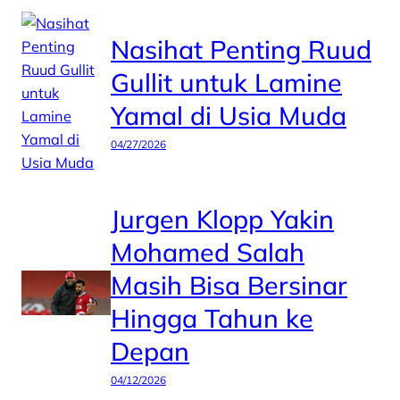
Nasihat Penting Ruud
Gullit untuk Lamine
Yamal di Usia Muda
04/27/2026
Jurgen Klopp Yakin
Mohamed Salah
Masih Bisa Bersinar
Hingga Tahun ke
Depan
04/12/2026