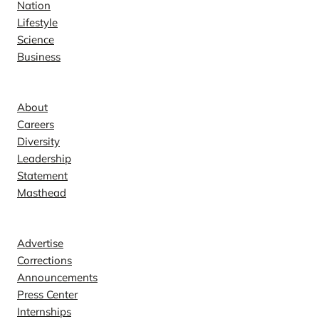
Nation
Lifestyle
Science
Business
Company
About
Careers
Diversity
Leadership
Statement
Masthead
Contact
Advertise
Corrections
Announcements
Press Center
Internships