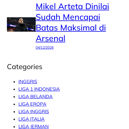
Mikel Arteta Dinilai
Sudah Mencapai
Batas Maksimal di
Arsenal
04/12/2026
Categories
INGGRIS
LIGA 1 INDONESIA
LIGA BELANDA
LIGA EROPA
LIGA INGGRIS
LIGA ITALIA
LIGA JERMAN