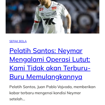
SEPAK BOLA
Pelatih Santos: Neymar
Mengalami Operasi Lutut:
Kami Tidak akan Terburu-
Buru Memulangkannya
Pelatih Santos, Juan Pablo Vojvoda, memberikan
kabar terbaru mengenai kondisi Neymar
setelah…