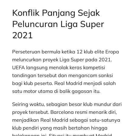
Konflik Panjang Sejak
Peluncuran Liga Super
2021
Perseteruan bermula ketika 12 klub elite Eropa
meluncurkan proyek Liga Super pada 2021.
UEFA langsung menolak keras kompetisi
tandingan tersebut dan mengancam sanksi
bagi klub peserta. Real Madrid menjadi salah
satu motor utama di balik gagasan itu.
Seiring waktu, sebagian besar klub mundur dari
proyek tersebut. Barcelona resmi menarik diri,
menjadikan Real Madrid sebagai satu-satunya
klub pendiri yang masih bertahan hingga
belakangan ini. Situasi itu membuat Madrid