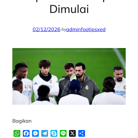
Dimulai
02/12/2026
·
adminfootipsxed
by
Bagikan
W
F
M
T
S
L
X
S