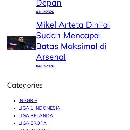
Depan
04/12/2026
Mikel Arteta Dinilai
Sudah Mencapai
Batas Maksimal di
Arsenal
04/12/2026
Categories
INGGRIS
LIGA 1 INDONESIA
LIGA BELANDA
LIGA EROPA