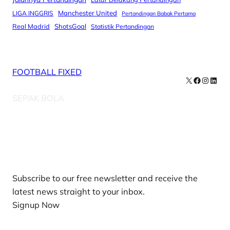
Manchester United
LIGA INGGRIS
Pertandingan Babak Pertama
Real Madrid
ShotsGoal
Statistik Pertandingan
FOOTBALL FIXED
X
Facebook
Instag
Linke
SEPAK BOLA
Our Newsletters
Subscribe to our free newsletter and receive the
latest news straight to your inbox.
Signup Now
News