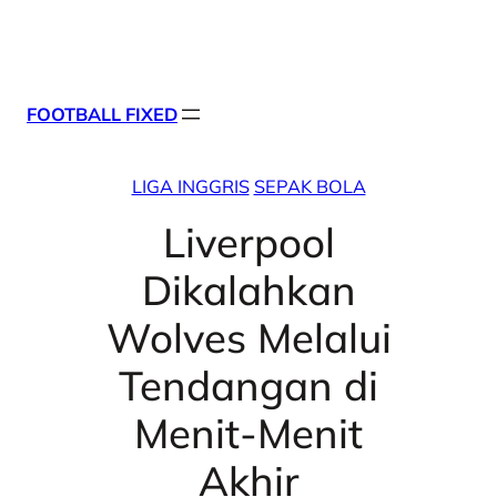
Skip
X
Facebook
Instag
Linke
to
content
FOOTBALL FIXED
LIGA INGGRIS
SEPAK BOLA
Liverpool
Dikalahkan
Wolves Melalui
Tendangan di
Menit-Menit
Akhir