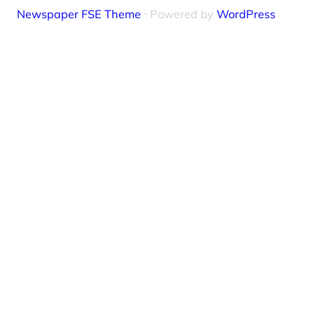
Newspaper FSE Theme
⋅ Powered by
WordPress