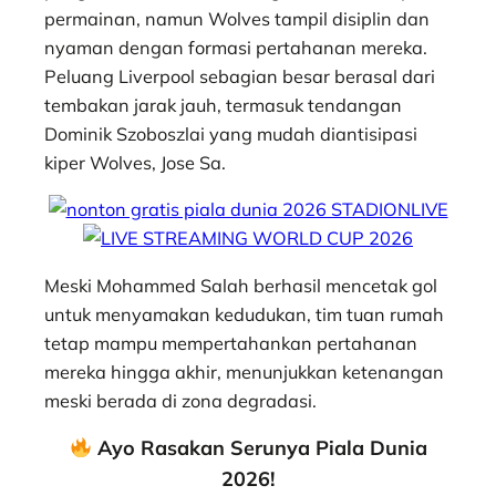
permainan, namun Wolves tampil disiplin dan
nyaman dengan formasi pertahanan mereka.
Peluang Liverpool sebagian besar berasal dari
tembakan jarak jauh, termasuk tendangan
Dominik Szoboszlai yang mudah diantisipasi
kiper Wolves, Jose Sa.
Meski Mohammed Salah berhasil mencetak gol
untuk menyamakan kedudukan, tim tuan rumah
tetap mampu mempertahankan pertahanan
mereka hingga akhir, menunjukkan ketenangan
meski berada di zona degradasi.
Ayo Rasakan Serunya Piala Dunia
2026!