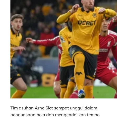
Tim asuhan Arne Slot sempat unggul dalam
penguasaan bola dan mengendalikan tempo