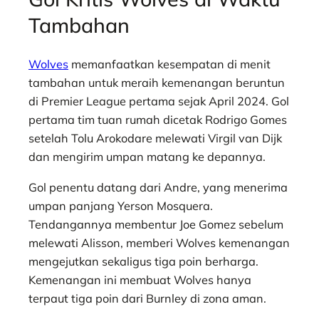
Tambahan
Wolves
memanfaatkan kesempatan di menit
tambahan untuk meraih kemenangan beruntun
di Premier League pertama sejak April 2024. Gol
pertama tim tuan rumah dicetak Rodrigo Gomes
setelah Tolu Arokodare melewati Virgil van Dijk
dan mengirim umpan matang ke depannya.
Gol penentu datang dari Andre, yang menerima
umpan panjang Yerson Mosquera.
Tendangannya membentur Joe Gomez sebelum
melewati Alisson, memberi Wolves kemenangan
mengejutkan sekaligus tiga poin berharga.
Kemenangan ini membuat Wolves hanya
terpaut tiga poin dari Burnley di zona aman.