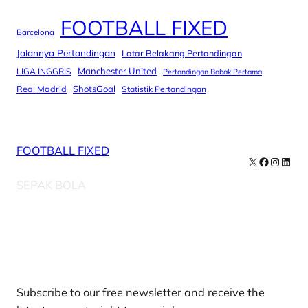
FOOTBALL FIXED
Barcelona
Jalannya Pertandingan
Latar Belakang Pertandingan
Manchester United
LIGA INGGRIS
Pertandingan Babak Pertama
Real Madrid
ShotsGoal
Statistik Pertandingan
FOOTBALL FIXED
X
Facebook
Instag
Linke
SEPAK BOLA
Our Newsletters
Subscribe to our free newsletter and receive the