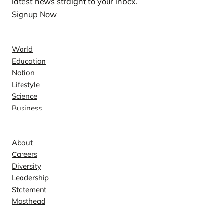
latest news straight to your inbox.
Signup Now
News
World
Education
Nation
Lifestyle
Science
Business
Company
About
Careers
Diversity
Leadership
Statement
Masthead
Contact