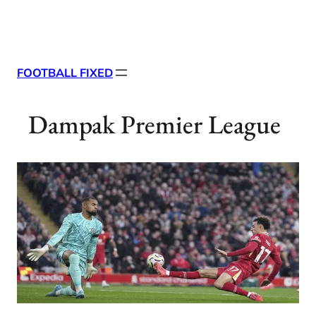
Skip
X
Facebook
Instag
Linke
to
content
FOOTBALL FIXED
Dampak Premier League