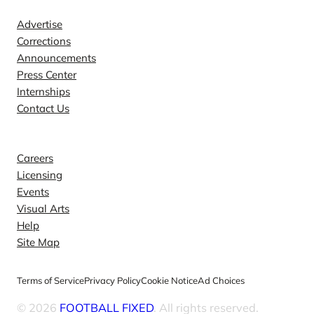
Advertise
Corrections
Announcements
Press Center
Internships
Contact Us
Explore
Careers
Licensing
Events
Visual Arts
Help
Site Map
Terms of Service
Privacy Policy
Cookie Notice
Ad Choices
© 2026
FOOTBALL FIXED
. All rights reserved.