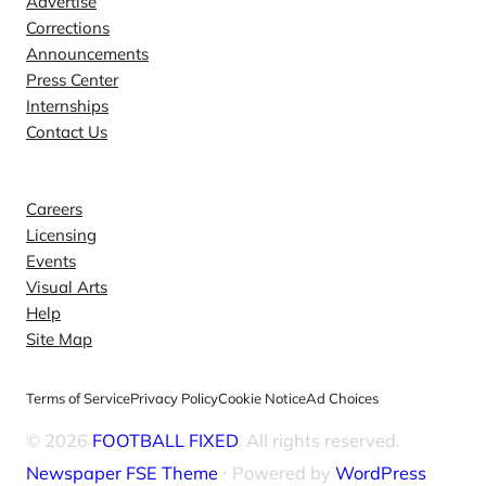
Advertise
Corrections
Announcements
Press Center
Internships
Contact Us
Explore
Careers
Licensing
Events
Visual Arts
Help
Site Map
Terms of Service
Privacy Policy
Cookie Notice
Ad Choices
© 2026
FOOTBALL FIXED
. All rights reserved.
Newspaper FSE Theme
⋅ Powered by
WordPress