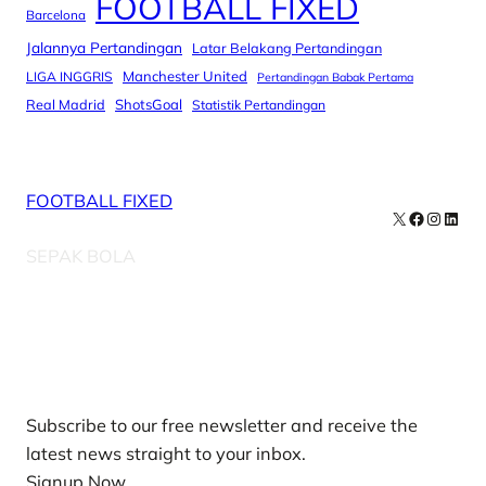
FOOTBALL FIXED
Barcelona
Jalannya Pertandingan
Latar Belakang Pertandingan
Manchester United
LIGA INGGRIS
Pertandingan Babak Pertama
Real Madrid
ShotsGoal
Statistik Pertandingan
FOOTBALL FIXED
X
Facebook
Instag
Linke
SEPAK BOLA
Our Newsletters
Subscribe to our free newsletter and receive the
latest news straight to your inbox.
Signup Now