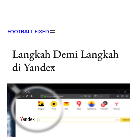
Skip
X
Facebook
Instag
Linke
to
content
FOOTBALL FIXED
Langkah Demi Langkah
di Yandex