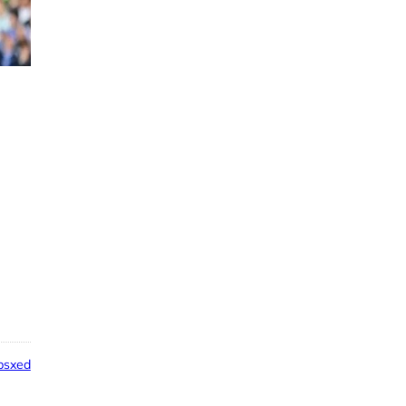
e
psxed