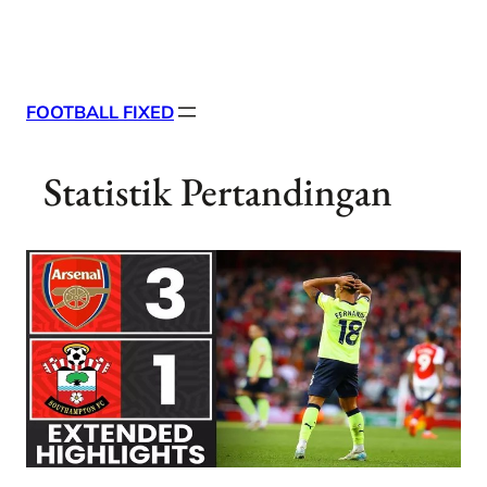
Skip
X
Facebook
Instag
Linke
to
content
FOOTBALL FIXED
Statistik Pertandingan