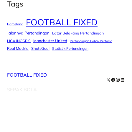
Tags
FOOTBALL FIXED
Barcelona
Jalannya Pertandingan
Latar Belakang Pertandingan
Manchester United
LIGA INGGRIS
Pertandingan Babak Pertama
Real Madrid
ShotsGoal
Statistik Pertandingan
FOOTBALL FIXED
X
Facebook
Instag
Linke
SEPAK BOLA
Our Newsletters