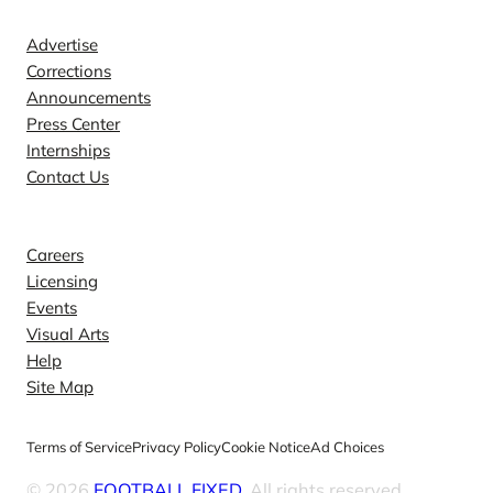
Advertise
Corrections
Announcements
Press Center
Internships
Contact Us
Explore
Careers
Licensing
Events
Visual Arts
Help
Site Map
Terms of Service
Privacy Policy
Cookie Notice
Ad Choices
© 2026
FOOTBALL FIXED
. All rights reserved.