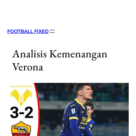
Skip
X
Facebook
Instag
Linke
to
content
FOOTBALL FIXED
Analisis Kemenangan
Verona