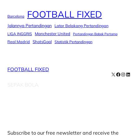
FOOTBALL FIXED
Barcelona
Jalannya Pertandingan
Latar Belakang Pertandingan
Manchester United
LIGA INGGRIS
Pertandingan Babak Pertama
Real Madrid
ShotsGoal
Statistik Pertandingan
FOOTBALL FIXED
X
Facebook
Instag
Linke
SEPAK BOLA
Our Newsletters
Subscribe to our free newsletter and receive the