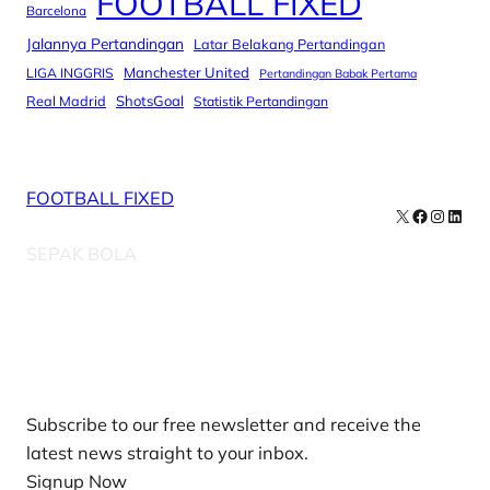
FOOTBALL FIXED
Barcelona
Jalannya Pertandingan
Latar Belakang Pertandingan
Manchester United
LIGA INGGRIS
Pertandingan Babak Pertama
Real Madrid
ShotsGoal
Statistik Pertandingan
FOOTBALL FIXED
X
Facebook
Instag
Linke
SEPAK BOLA
Our Newsletters
Subscribe to our free newsletter and receive the
latest news straight to your inbox.
Signup Now