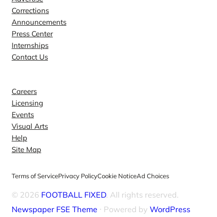
Corrections
Announcements
Press Center
Internships
Contact Us
Explore
Careers
Licensing
Events
Visual Arts
Help
Site Map
Terms of Service
Privacy Policy
Cookie Notice
Ad Choices
© 2026
FOOTBALL FIXED
. All rights reserved.
Newspaper FSE Theme
⋅ Powered by
WordPress