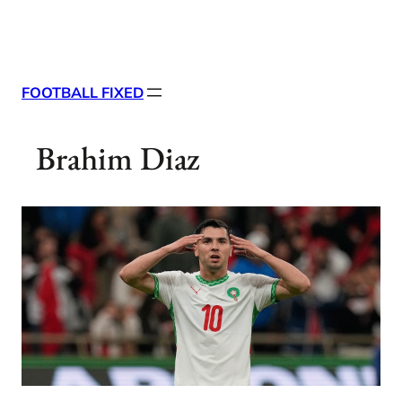
Skip
X
Facebook
Instag
Linke
to
content
FOOTBALL FIXED
Brahim Diaz