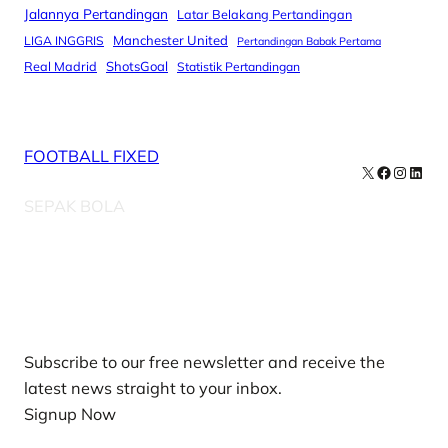
Jalannya Pertandingan
Latar Belakang Pertandingan
Manchester United
LIGA INGGRIS
Pertandingan Babak Pertama
Real Madrid
ShotsGoal
Statistik Pertandingan
FOOTBALL FIXED
X
Facebook
Instag
Linke
SEPAK BOLA
Our Newsletters
Subscribe to our free newsletter and receive the
latest news straight to your inbox.
Signup Now
News