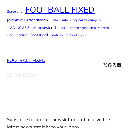
FOOTBALL FIXED
Barcelona
Jalannya Pertandingan
Latar Belakang Pertandingan
Manchester United
LIGA INGGRIS
Pertandingan Babak Pertama
Real Madrid
ShotsGoal
Statistik Pertandingan
FOOTBALL FIXED
X
Facebook
Instag
Linke
SEPAK BOLA
Our Newsletters
Subscribe to our free newsletter and receive the
latest news straight to your inbox.