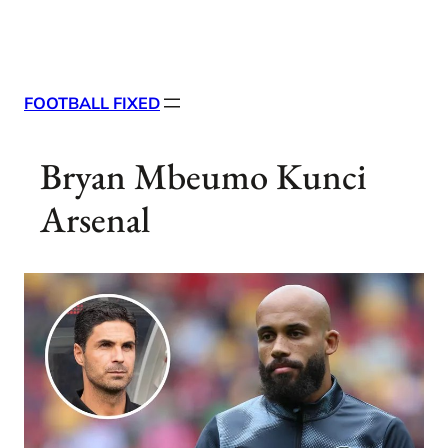
Skip
X
Facebook
Instag
Linke
to
content
FOOTBALL FIXED
Bryan Mbeumo Kunci
Arsenal