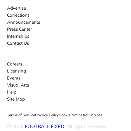
Advertise
Corrections
Announcements
Press Center
Internships
Contact Us
Explore
Careers
Licensing
Events
Visual Arts
Help
Site Map
Terms of Service
Privacy Policy
Cookie Notice
Ad Choices
© 2026
FOOTBALL FIXED
. All rights reserved.