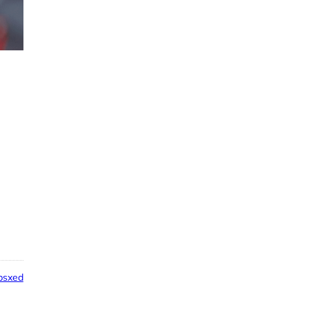
psxed