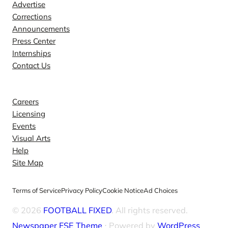
Advertise
Corrections
Announcements
Press Center
Internships
Contact Us
Explore
Careers
Licensing
Events
Visual Arts
Help
Site Map
Terms of Service
Privacy Policy
Cookie Notice
Ad Choices
© 2026
FOOTBALL FIXED
. All rights reserved.
Newspaper FSE Theme
⋅ Powered by
WordPress