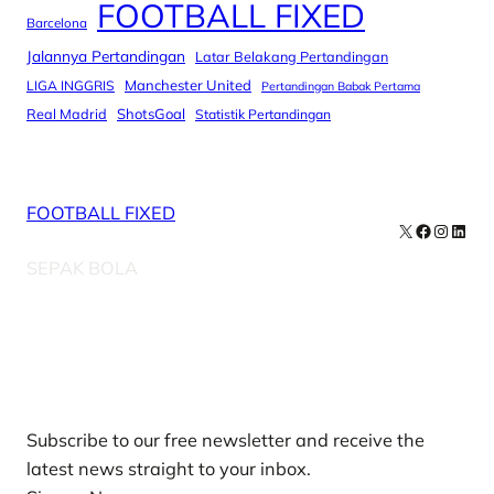
FOOTBALL FIXED
Barcelona
Jalannya Pertandingan
Latar Belakang Pertandingan
Manchester United
LIGA INGGRIS
Pertandingan Babak Pertama
Real Madrid
ShotsGoal
Statistik Pertandingan
FOOTBALL FIXED
X
Facebook
Instag
Linke
SEPAK BOLA
Our Newsletters
Subscribe to our free newsletter and receive the
latest news straight to your inbox.