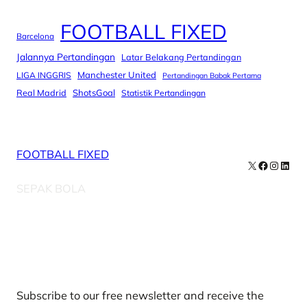
FOOTBALL FIXED
Barcelona
Jalannya Pertandingan
Latar Belakang Pertandingan
Manchester United
LIGA INGGRIS
Pertandingan Babak Pertama
Real Madrid
ShotsGoal
Statistik Pertandingan
FOOTBALL FIXED
X
Facebook
Instag
Linke
SEPAK BOLA
Our Newsletters
Subscribe to our free newsletter and receive the