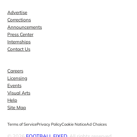
Advertise
Corrections
Announcements
Press Center
Internships
Contact Us
Explore
Careers
Licensing
Events
Visual Arts
Help
Site Map
Terms of Service
Privacy Policy
Cookie Notice
Ad Choices
© 2026
FOOTBALL FIXED
. All rights reserved.