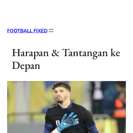
Skip
X
Facebook
Instag
Linke
to
content
FOOTBALL FIXED
Harapan & Tantangan ke
Depan