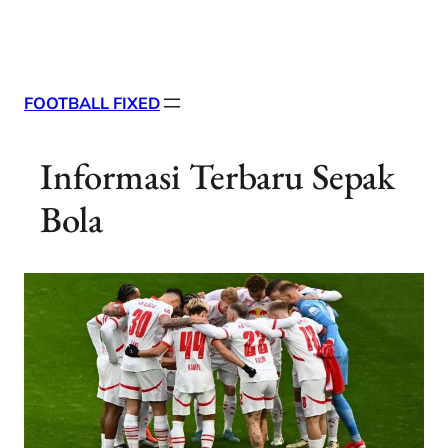
Skip
X
Facebook
Instag
Linke
to
content
FOOTBALL FIXED
Informasi Terbaru Sepak
Bola