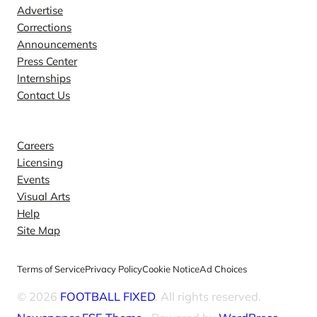
Advertise
Corrections
Announcements
Press Center
Internships
Contact Us
Explore
Careers
Licensing
Events
Visual Arts
Help
Site Map
Terms of Service
Privacy Policy
Cookie Notice
Ad Choices
© 2026
FOOTBALL FIXED
. All rights reserved.