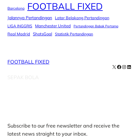
FOOTBALL FIXED
Barcelona
Jalannya Pertandingan
Latar Belakang Pertandingan
Manchester United
LIGA INGGRIS
Pertandingan Babak Pertama
Real Madrid
ShotsGoal
Statistik Pertandingan
FOOTBALL FIXED
X
Facebook
Instag
Linke
SEPAK BOLA
Our Newsletters
Subscribe to our free newsletter and receive the
latest news straight to your inbox.