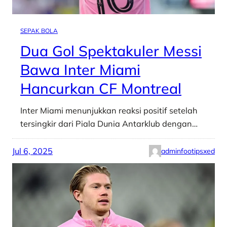
SEPAK BOLA
Dua Gol Spektakuler Messi
Bawa Inter Miami
Hancurkan CF Montreal
Inter Miami menunjukkan reaksi positif setelah
tersingkir dari Piala Dunia Antarklub dengan…
Jul 6, 2025
adminfootipsxed