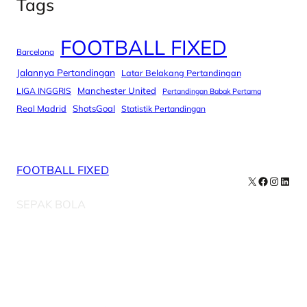
Tags
FOOTBALL FIXED
Barcelona
Jalannya Pertandingan
Latar Belakang Pertandingan
Manchester United
LIGA INGGRIS
Pertandingan Babak Pertama
Real Madrid
ShotsGoal
Statistik Pertandingan
FOOTBALL FIXED
X
Facebook
Instag
Linke
SEPAK BOLA
Our Newsletters