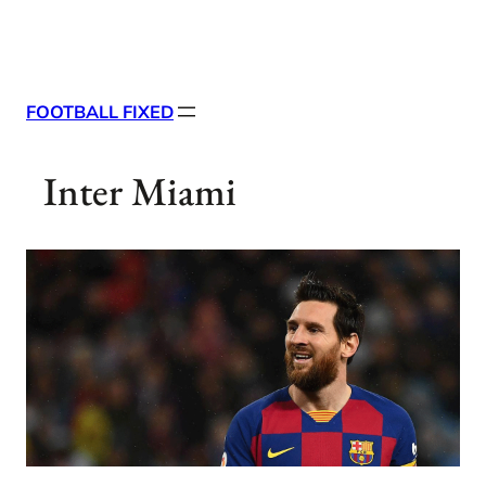
Skip
X
Facebook
Instag
Linke
to
content
FOOTBALL FIXED
Inter Miami