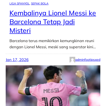
LIGA SPANYOL
, 
SEPAK BOLA
Kembalinya Lionel Messi ke
Barcelona Tetap Jadi
Misteri
Barcelona terus memikirkan kemungkinan reuni
dengan Lionel Messi, meski sang superstar kini…
Jan 17, 2026
adminfootipsxed