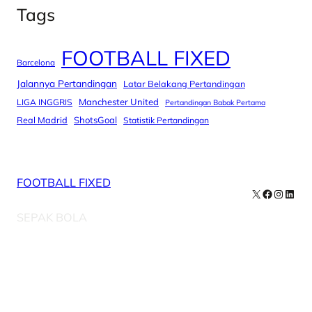
Tags
FOOTBALL FIXED
Barcelona
Jalannya Pertandingan
Latar Belakang Pertandingan
Manchester United
LIGA INGGRIS
Pertandingan Babak Pertama
Real Madrid
ShotsGoal
Statistik Pertandingan
FOOTBALL FIXED
X
Facebook
Instag
Linke
SEPAK BOLA
Our Newsletters