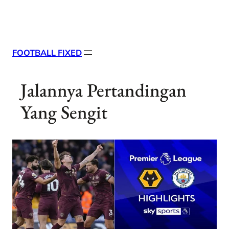
Skip
X
Facebook
Instag
Linke
to
content
FOOTBALL FIXED
Jalannya Pertandingan
Yang Sengit