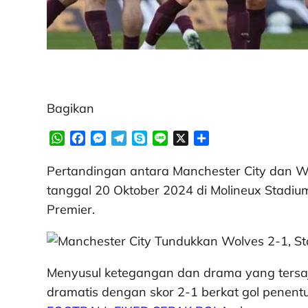
Bagikan
W
F
M
T
S
L
X
S
h
a
e
e
k
i
h
a
c
s
l
y
n
a
Pertandingan antara Manchester City dan 
t
e
s
e
p
e
r
tanggal 20 Oktober 2024 di Molineux Stadi
s
b
e
g
e
e
Premier.
A
o
n
r
p
o
g
a
p
k
e
m
r
Menyusul ketegangan dan drama yang tersaj
dramatis dengan skor 2-1 berkat gol penentu 