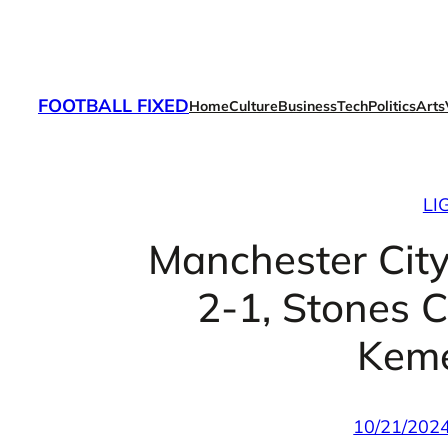
Skip
to
content
FOOTBALL FIXED
Home
Culture
Business
Tech
Politics
Arts
LI
Manchester Cit
2-1, Stones 
Kem
10/21/202