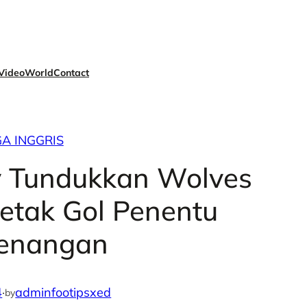
Video
World
Contact
GA INGGRIS
y Tundukkan Wolves
Cetak Gol Penentu
enangan
4
·
adminfootipsxed
by