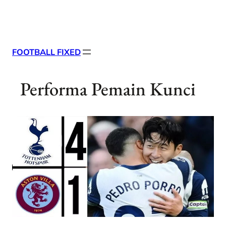
Skip
X
Facebook
Instag
Linke
to
content
FOOTBALL FIXED
Performa Pemain Kunci