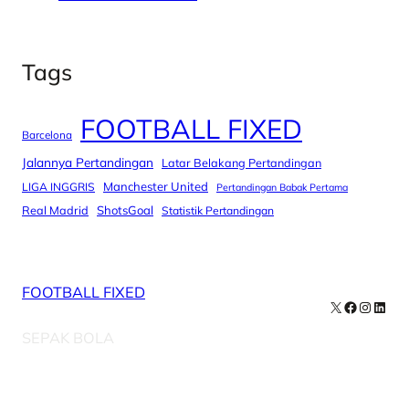
Tags
FOOTBALL FIXED
Barcelona
Jalannya Pertandingan
Latar Belakang Pertandingan
Manchester United
LIGA INGGRIS
Pertandingan Babak Pertama
Real Madrid
ShotsGoal
Statistik Pertandingan
FOOTBALL FIXED
X
Facebook
Instag
Linke
SEPAK BOLA