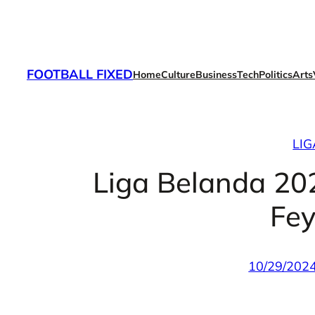
Skip
to
content
FOOTBALL FIXED
Home
Culture
Business
Tech
Politics
Arts
LI
Liga Belanda 20
Fe
10/29/202