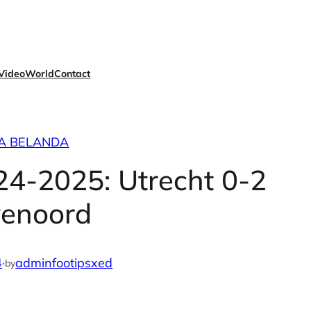
Video
World
Contact
GA BELANDA
24-2025: Utrecht 0-2
yenoord
4
·
adminfootipsxed
by