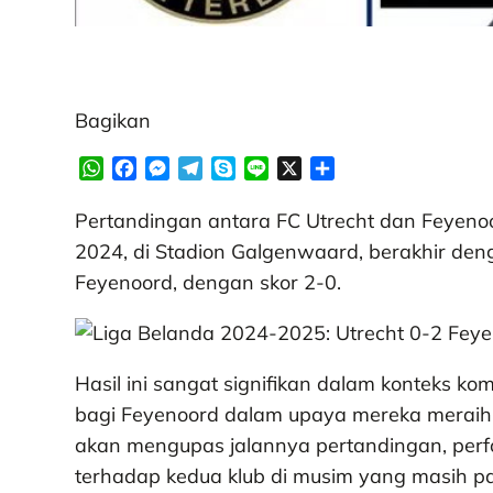
Bagikan
W
F
M
T
S
L
X
S
h
a
e
e
k
i
h
a
c
s
l
y
n
a
Pertandingan antara FC Utrecht dan Feyeno
t
e
s
e
p
e
r
2024, di Stadion Galgenwaard, berakhir de
s
b
e
g
e
e
Feyenoord, dengan skor 2-0.
A
o
n
r
p
o
g
a
p
k
e
m
r
Hasil ini sangat signifikan dalam konteks kom
bagi Feyenoord dalam upaya mereka meraih p
akan mengupas jalannya pertandingan, perfor
terhadap kedua klub di musim yang masih p