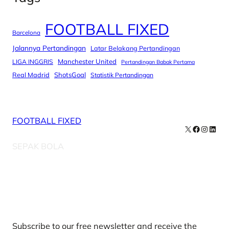
FOOTBALL FIXED
Barcelona
Jalannya Pertandingan
Latar Belakang Pertandingan
Manchester United
LIGA INGGRIS
Pertandingan Babak Pertama
Real Madrid
ShotsGoal
Statistik Pertandingan
FOOTBALL FIXED
X
Facebook
Instag
Linke
SEPAK BOLA
Our Newsletters
Subscribe to our free newsletter and receive the