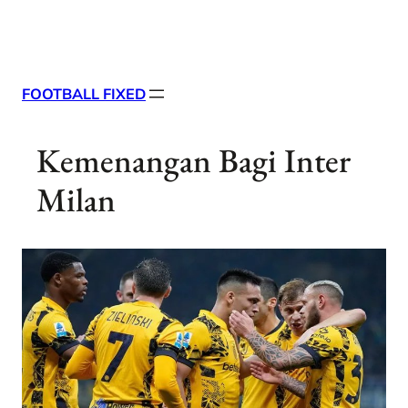
Skip
X
Facebook
Instag
Linke
to
content
FOOTBALL FIXED
Kemenangan Bagi Inter
Milan