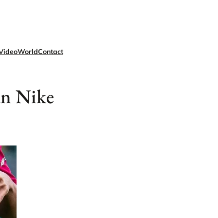
Video
World
Contact
an Nike