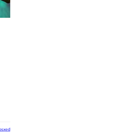
psxed