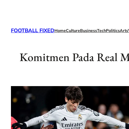
Skip
to
content
FOOTBALL FIXED
Home
Culture
Business
Tech
Politics
Arts
Komitmen Pada Real M