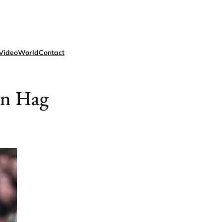
Video
World
Contact
en Hag