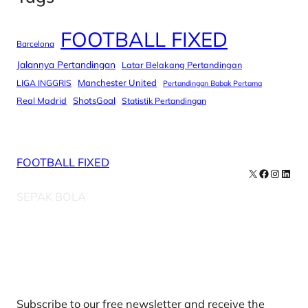
FOOTBALL FIXED
Barcelona
Jalannya Pertandingan
Latar Belakang Pertandingan
Manchester United
LIGA INGGRIS
Pertandingan Babak Pertama
Real Madrid
ShotsGoal
Statistik Pertandingan
FOOTBALL FIXED
X
Facebook
Instag
Linke
SEPAK BOLA
Our Newsletters
Subscribe to our free newsletter and receive the