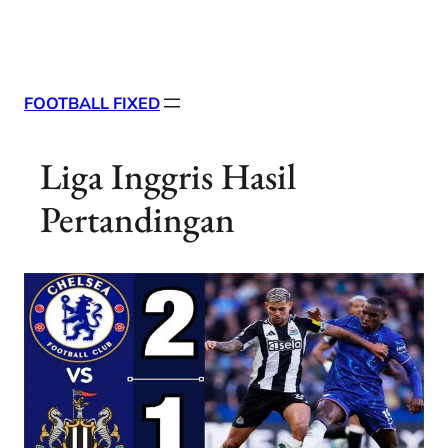
Skip
X
Facebook
Instag
Linke
to
content
FOOTBALL FIXED
Liga Inggris Hasil
Pertandingan