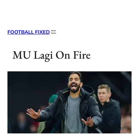
Skip
X
Facebook
Instag
Linke
to
content
FOOTBALL FIXED
MU Lagi On Fire