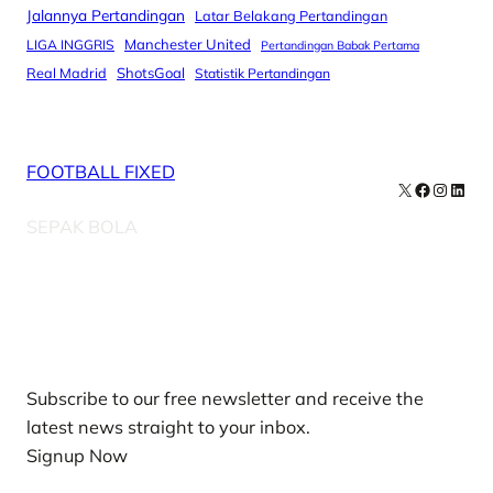
Jalannya Pertandingan
Latar Belakang Pertandingan
Manchester United
LIGA INGGRIS
Pertandingan Babak Pertama
Real Madrid
ShotsGoal
Statistik Pertandingan
FOOTBALL FIXED
X
Facebook
Instag
Linke
SEPAK BOLA
Our Newsletters
Subscribe to our free newsletter and receive the
latest news straight to your inbox.
Signup Now
News