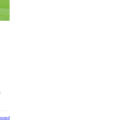
g
psxed