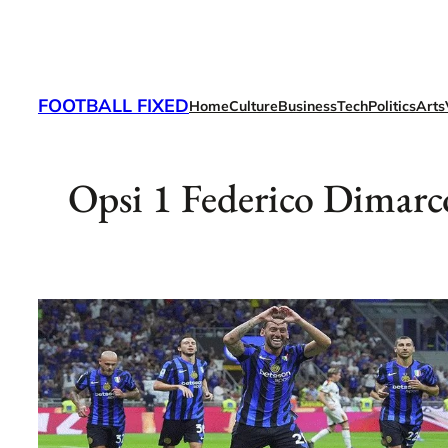
Skip
to
content
FOOTBALL FIXED
Home
Culture
Business
Tech
Politics
Arts
Opsi 1 Federico Dimarc