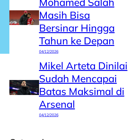
Mohamed Salah
Masih Bisa
Bersinar Hingga
Tahun ke Depan
04/12/2026
Mikel Arteta Dinilai
Sudah Mencapai
Batas Maksimal di
Arsenal
04/12/2026