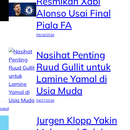
Resmikan Xabi
Alonso Usai Final
Piala FA
05/16/2026
Nasihat Penting
Ruud Gullit untuk
Lamine Yamal di
Usia Muda
04/27/2026
psxed
Jurgen Klopp Yakin