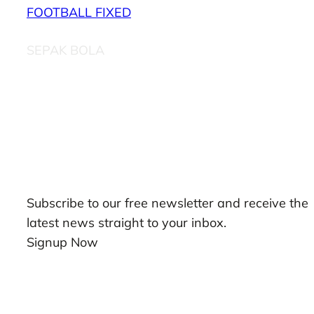
FOOTBALL FIXED
SEPAK BOLA
Our Newsletters
Subscribe to our free newsletter and receive the
latest news straight to your inbox.
Signup Now