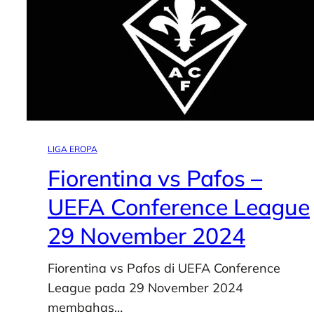
LIGA EROPA
Fiorentina vs Pafos –
UEFA Conference League
29 November 2024
Fiorentina vs Pafos di UEFA Conference
League pada 29 November 2024
membahas…