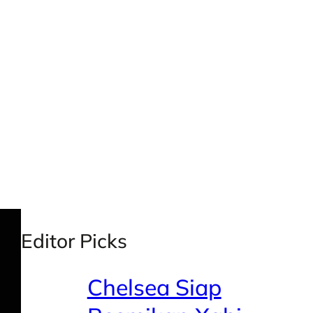
X
Facebook
Instagra
LinkedI
Editor Picks
Chelsea Siap