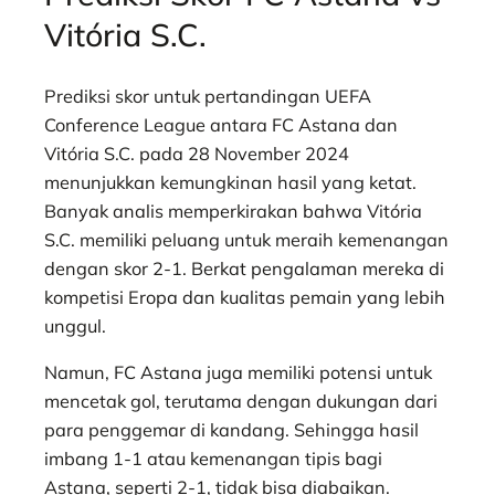
Vitória S.C.
Prediksi skor untuk pertandingan UEFA
Conference League antara FC Astana dan
Vitória S.C. pada 28 November 2024
menunjukkan kemungkinan hasil yang ketat.
Banyak analis memperkirakan bahwa Vitória
S.C. memiliki peluang untuk meraih kemenangan
dengan skor 2-1. Berkat pengalaman mereka di
kompetisi Eropa dan kualitas pemain yang lebih
unggul.
Namun, FC Astana juga memiliki potensi untuk
mencetak gol, terutama dengan dukungan dari
para penggemar di kandang. Sehingga hasil
imbang 1-1 atau kemenangan tipis bagi
Astana, seperti 2-1, tidak bisa diabaikan.