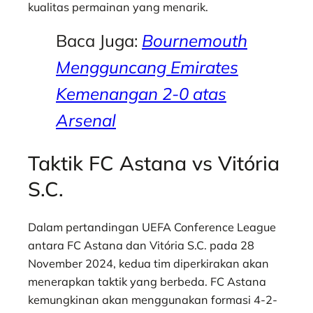
kualitas permainan yang menarik.
Baca Juga:
Bournemouth
Mengguncang Emirates
Kemenangan 2-0 atas
Arsenal
Taktik FC Astana vs Vitória
S.C.
Dalam pertandingan UEFA Conference League
antara FC Astana dan Vitória S.C. pada 28
November 2024, kedua tim diperkirakan akan
menerapkan taktik yang berbeda. FC Astana
kemungkinan akan menggunakan formasi 4-2-