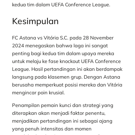
kedua tim dalam UEFA Conference League.
Kesimpulan
FC Astana vs Vitória S.C. pada 28 November
2024 menegaskan bahwa laga ini sangat
penting bagi kedua tim dalam upaya mereka
untuk melaju ke fase knockout UEFA Conference
League. Hasil pertandingan ini akan berdampak
langsung pada klasemen grup. Dengan Astana
berusaha memperkuat posisi mereka dan Vitória
mengincar poin krusial.
Penampilan pemain kunci dan strategi yang
diterapkan akan menjadi faktor penentu,
menjadikan pertandingan ini sebagai ajang
yang penuh intensitas dan momen