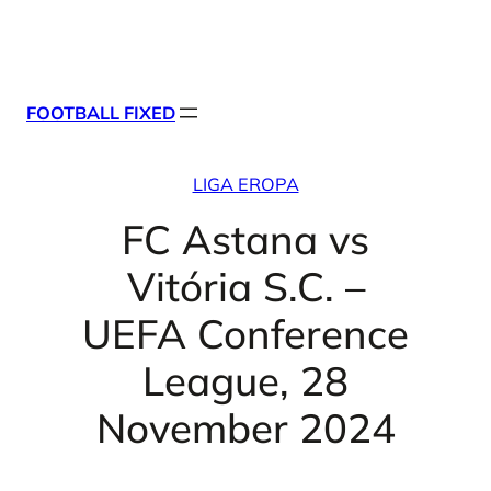
Skip
X
Facebook
Instag
Linke
to
content
FOOTBALL FIXED
LIGA EROPA
FC Astana vs
Vitória S.C. –
UEFA Conference
League, 28
November 2024