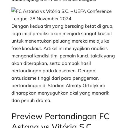
A
o
n
r
p
o
g
a
p
k
e
m
r
Dengan kedua tim yang bersaing ketat di grup,
laga ini diprediksi akan menjadi sangat krusial
untuk menentukan peluang mereka melaju ke
fase knockout. Artikel ini menyajikan analisis
mengenai kondisi tim, pemain kunci, taktik yang
akan diterapkan, serta dampak hasil
pertandingan pada klasemen. Dengan
antusiasme tinggi dari para penggemar,
pertandingan di Stadion Almaty Ortalyk ini
diharapkan menyuguhkan aksi yang menarik
dan penuh drama.
Preview Pertandingan FC
Astana vs Vitória S.C.