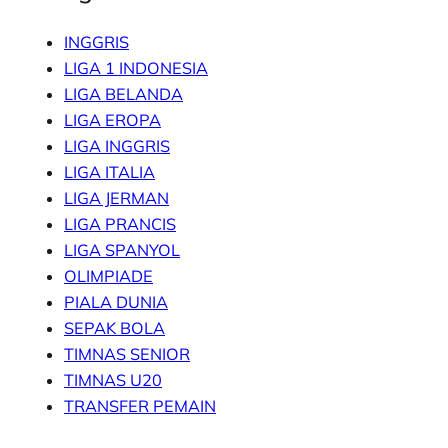
INGGRIS
LIGA 1 INDONESIA
LIGA BELANDA
LIGA EROPA
LIGA INGGRIS
LIGA ITALIA
LIGA JERMAN
LIGA PRANCIS
LIGA SPANYOL
OLIMPIADE
PIALA DUNIA
SEPAK BOLA
TIMNAS SENIOR
TIMNAS U20
TRANSFER PEMAIN