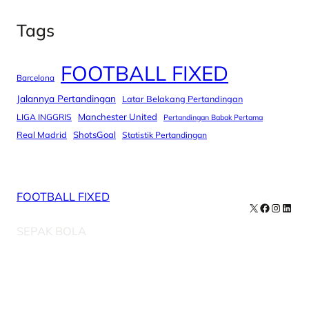
Tags
FOOTBALL FIXED
Barcelona
Jalannya Pertandingan
Latar Belakang Pertandingan
Manchester United
LIGA INGGRIS
Pertandingan Babak Pertama
Real Madrid
ShotsGoal
Statistik Pertandingan
FOOTBALL FIXED
X
Facebook
Instag
Linke
SEPAK BOLA
Our Newsletters