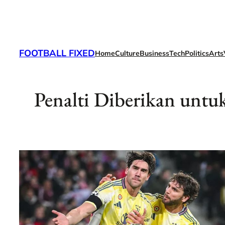
Skip
to
content
FOOTBALL FIXED
Home
Culture
Business
Tech
Politics
Arts
Penalti Diberikan untu