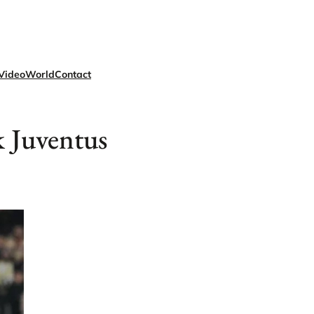
Video
World
Contact
k Juventus