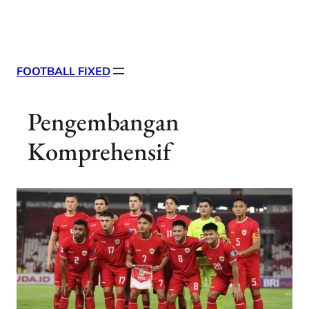
Skip
X
Facebook
Instag
Linke
to
content
FOOTBALL FIXED
Pengembangan
Komprehensif