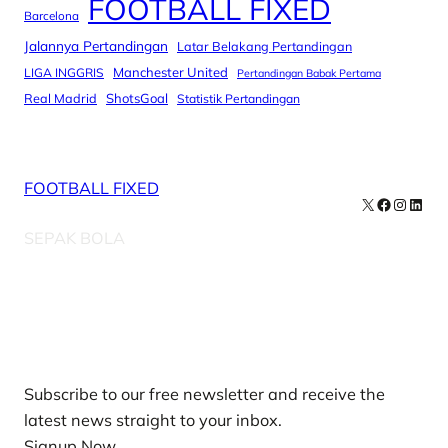
FOOTBALL FIXED
Barcelona
Jalannya Pertandingan
Latar Belakang Pertandingan
Manchester United
LIGA INGGRIS
Pertandingan Babak Pertama
Real Madrid
ShotsGoal
Statistik Pertandingan
FOOTBALL FIXED
X
Facebook
Instag
Linke
SEPAK BOLA
Our Newsletters
Subscribe to our free newsletter and receive the
latest news straight to your inbox.
Signup Now