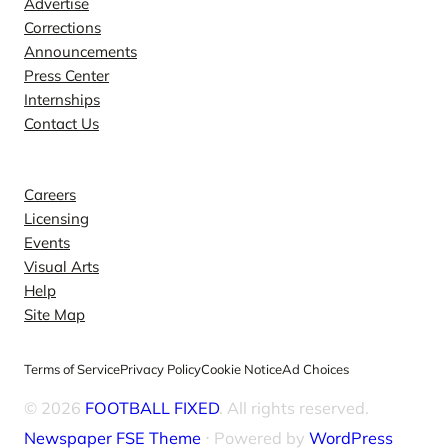
Advertise
Corrections
Announcements
Press Center
Internships
Contact Us
Explore
Careers
Licensing
Events
Visual Arts
Help
Site Map
Terms of Service
Privacy Policy
Cookie Notice
Ad Choices
© 2026
FOOTBALL FIXED
. All rights reserved.
Newspaper FSE Theme
⋅ Powered by
WordPress