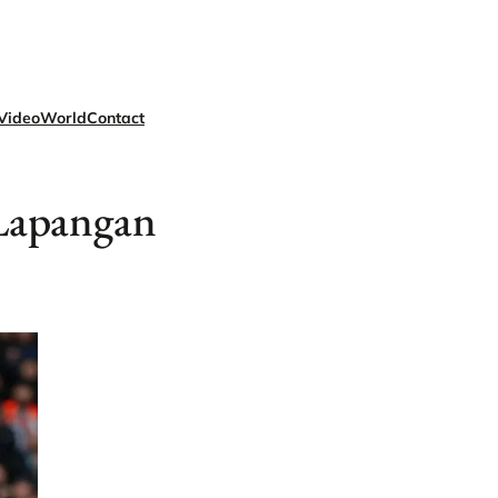
Video
World
Contact
 Lapangan