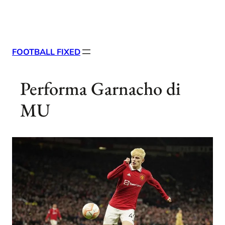
Skip
X
Facebook
Instag
Linke
to
content
FOOTBALL FIXED
Performa Garnacho di
MU