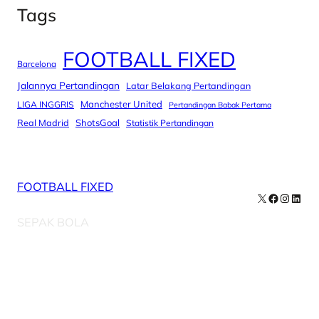
Tags
FOOTBALL FIXED
Barcelona
Jalannya Pertandingan
Latar Belakang Pertandingan
Manchester United
LIGA INGGRIS
Pertandingan Babak Pertama
Real Madrid
ShotsGoal
Statistik Pertandingan
FOOTBALL FIXED
X
Facebook
Instag
Linke
SEPAK BOLA
Our Newsletters