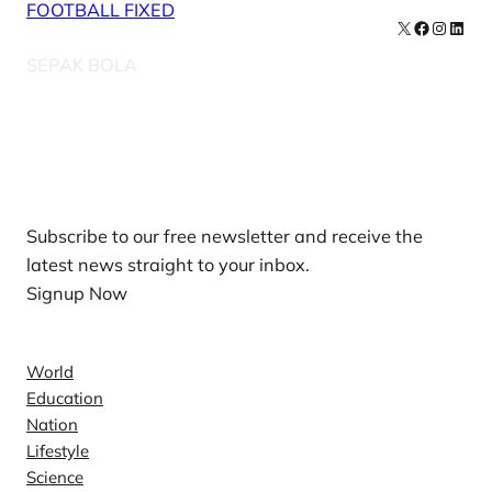
FOOTBALL FIXED
X
Facebook
Instag
Linke
SEPAK BOLA
Our Newsletters
Subscribe to our free newsletter and receive the
latest news straight to your inbox.
Signup Now
News
World
Education
Nation
Lifestyle
Science