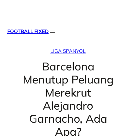
Skip
X
Facebook
Instag
Linke
to
content
FOOTBALL FIXED
LIGA SPANYOL
Barcelona
Menutup Peluang
Merekrut
Alejandro
Garnacho, Ada
Apa?