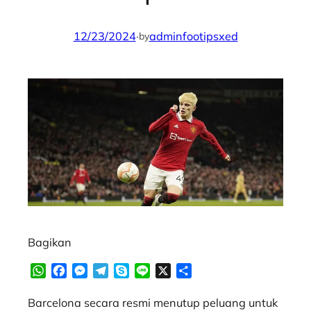
12/23/2024
·
adminfootipsxed
by
Bagikan
W
F
M
T
S
L
X
S
h
a
e
e
k
i
h
a
c
s
l
y
n
a
Barcelona secara resmi menutup peluang untuk