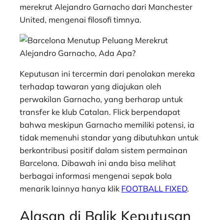
t
e
s
e
p
e
r
merekrut Alejandro Garnacho dari Manchester
s
b
e
g
e
e
United, mengenai filosofi timnya.
A
o
n
r
p
o
g
a
p
k
e
m
r
Keputusan ini tercermin dari penolakan mereka
terhadap tawaran yang diajukan oleh
perwakilan Garnacho, yang berharap untuk
transfer ke klub Catalan. Flick berpendapat
bahwa meskipun Garnacho memiliki potensi, ia
tidak memenuhi standar yang dibutuhkan untuk
berkontribusi positif dalam sistem permainan
Barcelona. Dibawah ini anda bisa melihat
berbagai informasi mengenai sepak bola
menarik lainnya hanya klik
FOOTBALL FIXED
.
Alasan di Balik Keputusan