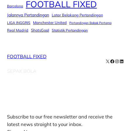
FOOTBALL FIXED
Barcelona
Jalannya Pertandingan
Latar Belakang Pertandingan
Manchester United
LIGA INGGRIS
Pertandingan Babak Pertama
Real Madrid
ShotsGoal
Statistik Pertandingan
FOOTBALL FIXED
X
Facebook
Instag
Linke
SEPAK BOLA
Our Newsletters
Subscribe to our free newsletter and receive the
latest news straight to your inbox.