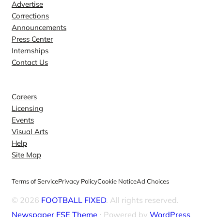
Advertise
Corrections
Announcements
Press Center
Internships
Contact Us
Explore
Careers
Licensing
Events
Visual Arts
Help
Site Map
Terms of Service
Privacy Policy
Cookie Notice
Ad Choices
© 2026
FOOTBALL FIXED
. All rights reserved.
Newspaper FSE Theme
⋅ Powered by
WordPress