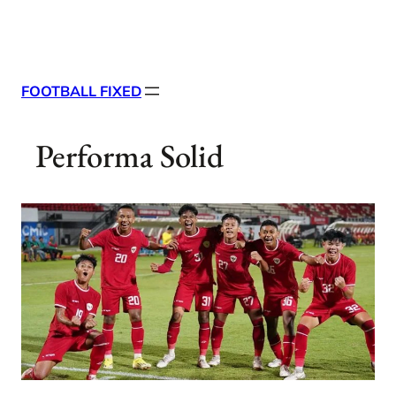
Skip
X
Facebook
Instag
Linke
to
content
FOOTBALL FIXED
Performa Solid