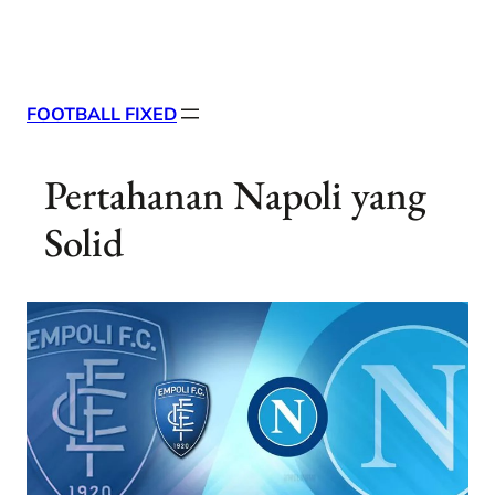
Skip
X
Facebook
Instag
Linke
to
content
FOOTBALL FIXED
Pertahanan Napoli yang
Solid