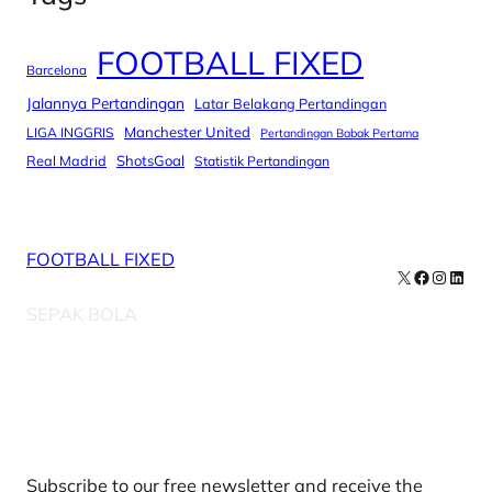
FOOTBALL FIXED
Barcelona
Jalannya Pertandingan
Latar Belakang Pertandingan
Manchester United
LIGA INGGRIS
Pertandingan Babak Pertama
Real Madrid
ShotsGoal
Statistik Pertandingan
FOOTBALL FIXED
X
Facebook
Instag
Linke
SEPAK BOLA
Our Newsletters
Subscribe to our free newsletter and receive the