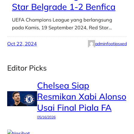
Star Belgrade 1-2 Benfica
UEFA Champions League yang berlangsung
pada Kamis, 19 September 2024, Red Star…
Oct 22, 2024
adminfootipsxed
Editor Picks
Chelsea Siap
Resmikan Xabi Alonso
Usai Final Piala FA
05/16/2026