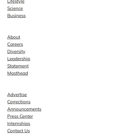
Lifestyle
Science
Business
Company
About
Careers
Diversity
Leadership
Statement
Masthead
Contact
Advertise
Corrections
Announcements
Press Center
Internships
Contact Us