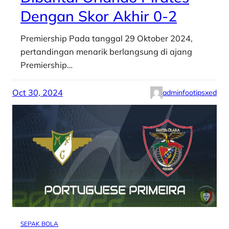
Dengan Skor Akhir 0-2
Premiership Pada tanggal 29 Oktober 2024,
pertandingan menarik berlangsung di ajang
Premiership…
Oct 30, 2024
adminfootipsxed
SEPAK BOLA