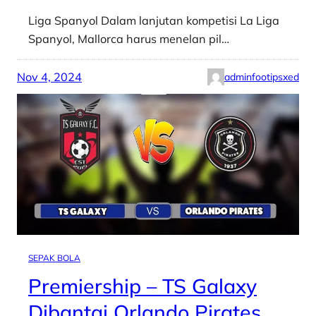
Liga Spanyol Dalam lanjutan kompetisi La Liga
Spanyol, Mallorca harus menelan pil…
Nov 4, 2024
adminfootipsxed
SEPAK BOLA
Premiership – TS Galaxy
Dibantai Orlando Pirates