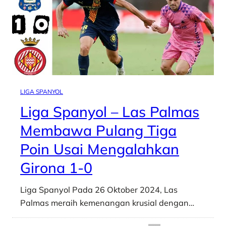
LIGA SPANYOL
Liga Spanyol – Las Palmas
Membawa Pulang Tiga
Poin Usai Mengalahkan
Girona 1-0
Liga Spanyol Pada 26 Oktober 2024, Las
Palmas meraih kemenangan krusial dengan…