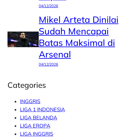
04/12/2026
Mikel Arteta Dinilai
Sudah Mencapai
Batas Maksimal di
Arsenal
04/12/2026
Categories
INGGRIS
LIGA 1 INDONESIA
LIGA BELANDA
LIGA EROPA
LIGA INGGRIS