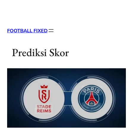
Skip
X
Facebook
Instag
Linke
to
content
FOOTBALL FIXED
Prediksi Skor