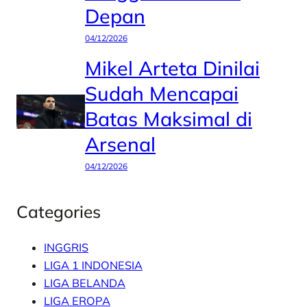
Depan
04/12/2026
Mikel Arteta Dinilai
Sudah Mencapai
Batas Maksimal di
Arsenal
04/12/2026
Categories
INGGRIS
LIGA 1 INDONESIA
LIGA BELANDA
LIGA EROPA