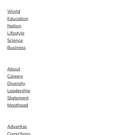
World
Education
Nation
Lifestyle
Science
Business
Company
About
Careers
Diversity
Leadership
Statement
Masthead
Contact
Advertise
Corrections