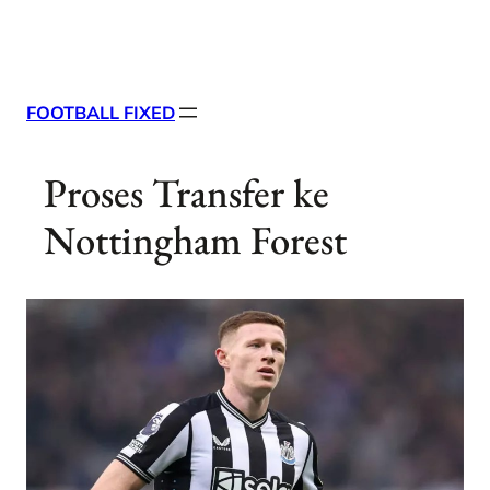
Skip
X
Facebook
Instag
Linke
to
content
FOOTBALL FIXED
Proses Transfer ke
Nottingham Forest