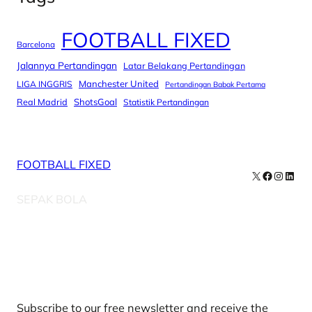
FOOTBALL FIXED
Barcelona
Jalannya Pertandingan
Latar Belakang Pertandingan
Manchester United
LIGA INGGRIS
Pertandingan Babak Pertama
Real Madrid
ShotsGoal
Statistik Pertandingan
FOOTBALL FIXED
X
Facebook
Instag
Linke
SEPAK BOLA
Our Newsletters
Subscribe to our free newsletter and receive the