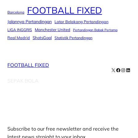
FOOTBALL FIXED
Barcelona
Jalannya Pertandingan
Latar Belakang Pertandingan
Manchester United
LIGA INGGRIS
Pertandingan Babak Pertama
Real Madrid
ShotsGoal
Statistik Pertandingan
FOOTBALL FIXED
X
Facebook
Instag
Linke
SEPAK BOLA
Our Newsletters
Subscribe to our free newsletter and receive the
latest news straight to your inbox.