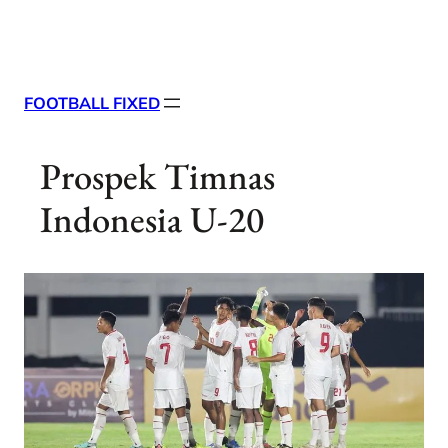
Skip
X
Facebook
Instag
Linke
to
content
FOOTBALL FIXED
Prospek Timnas
Indonesia U-20