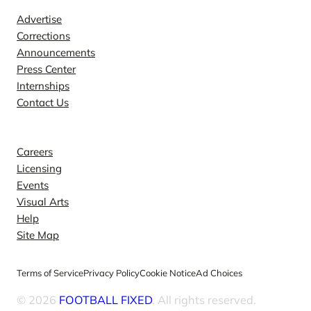
Advertise
Corrections
Announcements
Press Center
Internships
Contact Us
Explore
Careers
Licensing
Events
Visual Arts
Help
Site Map
Terms of Service
Privacy Policy
Cookie Notice
Ad Choices
© 2026
FOOTBALL FIXED
. All rights reserved.