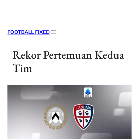
Skip
X
Facebook
Instag
Linke
to
content
FOOTBALL FIXED
Rekor Pertemuan Kedua
Tim