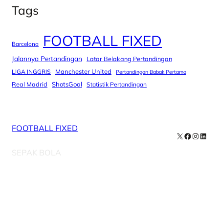
Tags
FOOTBALL FIXED
Barcelona
Jalannya Pertandingan
Latar Belakang Pertandingan
Manchester United
LIGA INGGRIS
Pertandingan Babak Pertama
Real Madrid
ShotsGoal
Statistik Pertandingan
FOOTBALL FIXED
X
Facebook
Instag
Linke
SEPAK BOLA
Our Newsletters