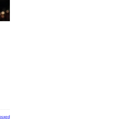
psxed