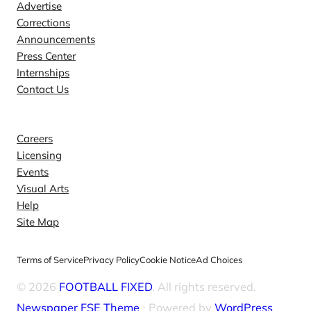
Advertise
Corrections
Announcements
Press Center
Internships
Contact Us
Explore
Careers
Licensing
Events
Visual Arts
Help
Site Map
Terms of Service
Privacy Policy
Cookie Notice
Ad Choices
© 2026
FOOTBALL FIXED
. All rights reserved.
Newspaper FSE Theme
⋅ Powered by
WordPress