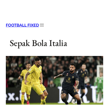
Skip
X
Facebook
Instag
Linke
to
content
FOOTBALL FIXED
Sepak Bola Italia