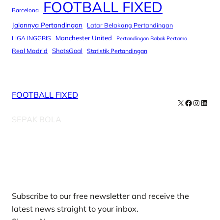
FOOTBALL FIXED
Barcelona
Jalannya Pertandingan
Latar Belakang Pertandingan
Manchester United
LIGA INGGRIS
Pertandingan Babak Pertama
Real Madrid
ShotsGoal
Statistik Pertandingan
FOOTBALL FIXED
X
Facebook
Instag
Linke
SEPAK BOLA
Our Newsletters
Subscribe to our free newsletter and receive the
latest news straight to your inbox.