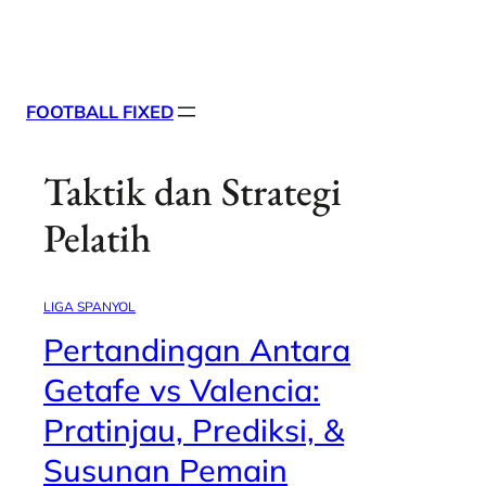
Skip
X
Facebook
Instag
Linke
to
content
FOOTBALL FIXED
Taktik dan Strategi
Pelatih
LIGA SPANYOL
Pertandingan Antara
Getafe vs Valencia:
Pratinjau, Prediksi, &
Susunan Pemain