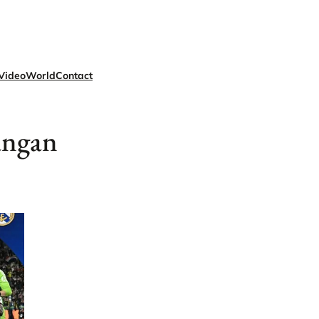
Video
World
Contact
angan