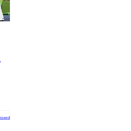
1
psxed