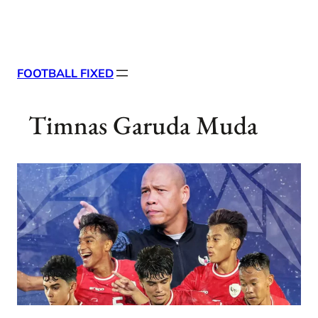
Skip
X
Facebook
Instag
Linke
to
content
FOOTBALL FIXED
Timnas Garuda Muda