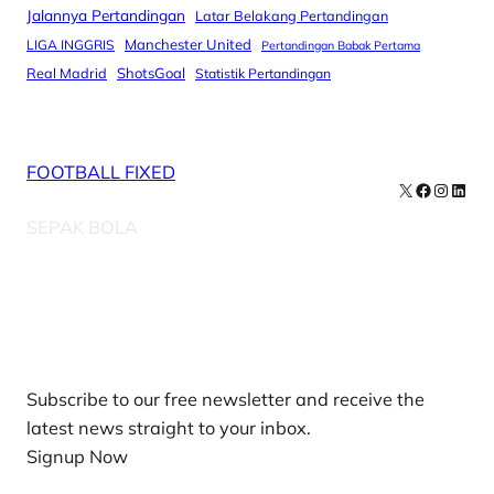
Jalannya Pertandingan
Latar Belakang Pertandingan
Manchester United
LIGA INGGRIS
Pertandingan Babak Pertama
Real Madrid
ShotsGoal
Statistik Pertandingan
FOOTBALL FIXED
X
Facebook
Instag
Linke
SEPAK BOLA
Our Newsletters
Subscribe to our free newsletter and receive the
latest news straight to your inbox.
Signup Now
News