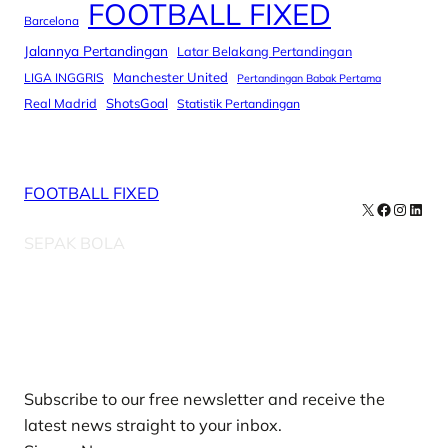
FOOTBALL FIXED
Barcelona
Jalannya Pertandingan
Latar Belakang Pertandingan
Manchester United
LIGA INGGRIS
Pertandingan Babak Pertama
Real Madrid
ShotsGoal
Statistik Pertandingan
FOOTBALL FIXED
X
Facebook
Instag
Linke
SEPAK BOLA
Our Newsletters
Subscribe to our free newsletter and receive the
latest news straight to your inbox.