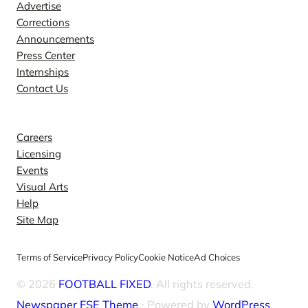
Advertise
Corrections
Announcements
Press Center
Internships
Contact Us
Explore
Careers
Licensing
Events
Visual Arts
Help
Site Map
Terms of Service
Privacy Policy
Cookie Notice
Ad Choices
© 2026
FOOTBALL FIXED
. All rights reserved.
Newspaper FSE Theme
⋅ Powered by
WordPress